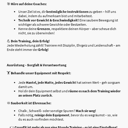
🎯
Höre auf deine Coaches:
Unser Ziel ist es, dir
bestmögliche Instruktionen
zu geben – hilf uns
dabei, indem du aufmerksam bist und mitarbeitest.
Technik vor Gewicht & Geschwindigkeit!
Eine saubere Bewegung ist
wichtiger als schwere Gewichte oder Bestzeiten.
Kenne deine
Grenzen
, respektiere deinen Körper – aber scheue dich
nicht, sie zu überwinden!
💪
Dein Training, dein Erfolg!
Jede Wiederholung zählt! Trainiere mit Disziplin, Ehrgeiz und Leidenschaft – am
Ende steht immer der
Erfolg!
Ausrüstung – Sorgfalt & Verantwortung
🏋️
Behandle unser Equipment mit Respekt:
Jede
Hantel, jede Matte, jedes Gewicht
hat seinen Wert – geh sorgsam
damit um.
Hol dir dein Equipment selbst und
räume es nach dem Training wieder
an seinen Platz zurück
.
🧼
Sauberkeit ist Ehrensache:
Chalk-, Schweiß- oder sonstige Spuren?
Mach sie weg!
Falls nötig,
reinige dein Equipment
, bevor du es wegräumst – so, wie
du es auch vorfinden möchtest.
👉
CrossFit ist mehr als nur eine Stunde Training – es ist eine Einstellung!