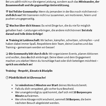
Bei uns zählt nicht nur die eigene Leistung, sondern auch das
Miteinander, der
Zusammenhalt und die gegenseitige Unterstützung
.
💬
Sei Teil der Community:
Wenn du jemanden in der Box noch nicht kennst –
stell dich vor!
Wir trainieren nicht nur zusammen, wir motivieren, feiern und
pushen uns gegenseitig.
🏆
Wachse über dich hinaus:
Du wirst Dinge tun, die du nie für möglich
gehalten hast – Leistungen erbringen, die andere nicht können!
Sei stolz
darauf und teile deine Erfolge!
🔥
Training ist Leidenschaft:
Wir lachen, kämpfen, schwitzen, schimpfen – und
haben dabei immer Spaß. Respektiere dein Team, deine Coaches und das
Training – gemeinsam werden wir besser!
🤝
Die Community lebt durch dich:
Wir organisieren Events, planen Aktionen
und wollen, dass
du
dich einbringst. Deine Ideen und dein Engagement
machen uns stärker! Wenn du Vorschläge hast oder dich beteiligen möchtest –
sprich uns einfach an!
Training – Respekt, Einsatz & Disziplin
🕒
Pünktlichkeit ist Ehrensache!
Sei
mindestens 5 Minuten vor Start
deines Workouts bereit.
Falls du dich verspätest, gib vorher kurz Bescheid.
Wer unangekündigt zu spät kommt, darf sich mit
10 Burpees pro
Minute
aufwärmen.
Wer ohne Absage nicht erscheint, sammelt
50 Burpees
, die beim
nächsten Besuch abgeleistet werden.