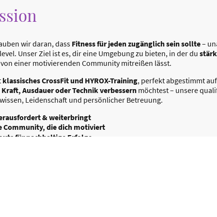
ssion
auben wir daran, dass
Fitness für jeden zugänglich sein sollte
– un
evel. Unser Ziel ist es, dir eine Umgebung zu bieten, in der du
stärk
 von einer motivierenden Community mitreißen lässt.
t
klassisches CrossFit und HYROX-Training
, perfekt abgestimmt auf
e
Kraft, Ausdauer oder Technik verbessern
möchtest – unsere quali
hwissen, Leidenschaft und persönlicher Betreuung.
herausfordert & weiterbringt
e Community, die dich motiviert
outs für nachhaltige Erfolge
e, was es heißt,
in einer echten CrossFit-Box & einem modernen
es Level wartet auf dich! 🚀