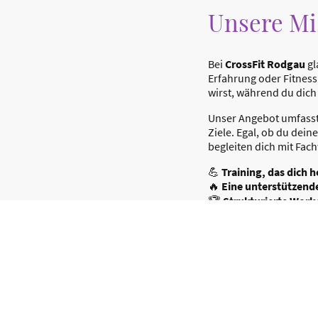
Unsere Mi
Bei
CrossFit Rodgau
gl
Erfahrung oder Fitnessl
wirst, während du dich
Unser Angebot umfass
Ziele. Egal, ob du dein
begleiten dich mit Fac
💪
Training, das dich 
🔥
Eine unterstützend
🏆
Strukturierte Work
Komm vorbei und erleb
trainieren
– dein nächst
Probetraining