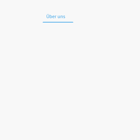
Crossfit-Rodgau
Über uns
Unser Training
Personal